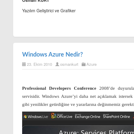
Osman KURT
Yazılım Geliştirici ve Grafiker
Windows Azure Nedir?
23. Ekim 2010
osmankurt
Azure
Professional Developers Conference
2008’de duyurul
servisidir. Windows Azure’yi daha net açıklamak isterse
gibi yenilikler getirdiğine ve yararlarına değinmemiz gerek