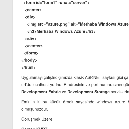
<form id="form1" runat="server">
<center>
<div>
<img src="azure.png" alt="Merhaba Windows Azure" 
<h3>Merhaba Windows Azure</h3>
</div>
</center>
</form>
</body>
</html>
Uygulamayı çalıştırdığımızda klasik ASP.NET sayfası gibi çal
url’de localhost yerine IP adresinin ve port numarasının 
Development Fabric
ve
Development Storage
servislerin
Eminim ki bu küçük örnek sayesinde windows azure hakk
olmuşunuzdur.
Görüşmek Üzere;