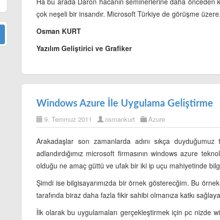
Ha bu arada Daron hacanın seminerlerine daha önceden ka
çok neşeli bir insandır. Microsoft Türkiye de görüşme üzere
Osman KURT
Yazılım Geliştirici ve Grafiker
Windows Azure İle Uygulama Geliştirme
9. Temmuz 2011
osmankurt
Azure
Arakadaşlar son zamanlarda adını sıkça duyduğumuz tekn
adlandırdığımız microsoft firmasının windows azure teknol
olduğu ne amaç güttü ve ufak bir iki ip uçu mahiyetinde bilg
Şimdi ise bilgisayarımızda bir örnek gösterecğim. Bu örne
tarafında biraz daha fazla fikir sahibi olmanıza katkı sağlaya
İlk olarak bu uygulamaları gerçekleştirmek için pc nizde 