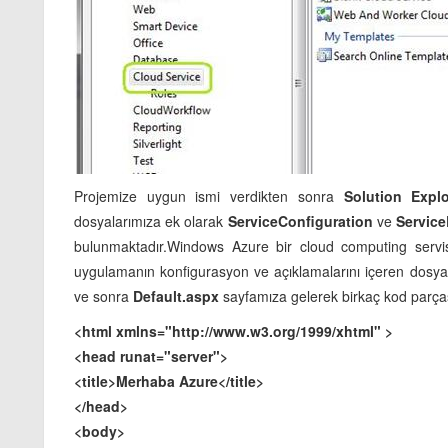
Projemize uygun ismi verdikten sonra
Solution
Explo
dosyalarımıza ek olarak
ServiceConfiguration
ve
Service
bulunmaktadır.Windows Azure bir cloud computing servis
uygulamanın konfigurasyon ve açıklamalarını içeren dosyal
ve sonra
Default.aspx
sayfamıza gelerek birkaç kod parças
<html xmlns="http://www.w3.org/1999/xhtml" >
<head runat="server">
<title>Merhaba Azure</title>
</head>
<body>