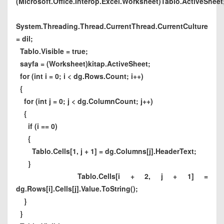
(Microsoft.Office.Interop.Excel.Worksheet)Tablo.ActiveSheet
System.Threading.Thread.CurrentThread.CurrentCulture
= dil;
Tablo.Visible = true;
sayfa = (Worksheet)kitap.ActiveSheet;
for (int i = 0; i < dg.Rows.Count; i++)
{
for (int j = 0; j < dg.ColumnCount; j++)
{
if (i == 0)
{
Tablo.Cells[1, j + 1] = dg.Columns[j].HeaderText;
}
Tablo.Cells[i + 2, j + 1] =
dg.Rows[i].Cells[j].Value.ToString();
}
}