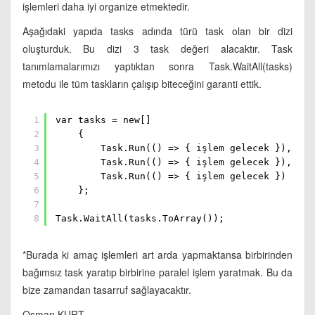
işlemleri daha iyi organize etmektedir.
Aşağıdaki yapıda tasks adında türü task olan bir dizi
oluşturduk. Bu dizi 3 task değeri alacaktır. Task
tanımlamalarımızı yaptıktan sonra Task.WaitAll(tasks)
metodu ile tüm taskların çalışıp biteceğini garanti ettik.
1
var tasks = new[]
2
{
3
Task.Run(() => { işlem gelecek }),
4
Task.Run(() => { işlem gelecek }),
5
Task.Run(() => { işlem gelecek })
6
};
7
8
Task.WaitAll(tasks.ToArray());
*Burada ki amaç işlemleri art arda yapmaktansa birbirinden
bağımsız task yaratıp birbirine paralel işlem yaratmak. Bu da
bize zamandan tasarruf sağlayacaktır.
Osman KURT