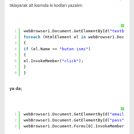
tıklayarak alt kısmıda ki kodları yazalım.
?
1
webBrowser1.Document.GetElementById(
"textboxın
2
foreach
(HtmlElement el
in
webBrowser1.Documen
3
{
4
if
(el.Name ==
"buton ismi"
)
5
{
6
el.InvokeMember(
"click"
);
7
}
8
}
ya da;
?
1
webBrowser1.Document.GetElementById(
"email"
).I
2
webBrowser1.Document.GetElementById(
"pass"
).In
3
webBrowser1.Document.Forms[0].InvokeMember(
"su