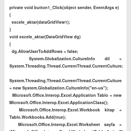
private void button1_Click(object sender, EventArgs e)
{
excele_aktar(dataGridView1);
}
void excele_aktar(DataGridView dg)
{
dg.AllowUserToAddRows = false;
System.Globalization.CultureInfo dil =
System.Threading.Thread.CurrentThread.CurrentCulture;
System.Threading.Thread.CurrentThread.CurrentCulture
= new System.Globalization.CultureInfo("en-us");
Microsoft.Office.Interop.Excel.Application Tablo = new
Microsoft.Office.Interop.Excel.ApplicationClass();
Microsoft.Office.Interop.Excel.Workbook kitap =
Tablo.Workbooks.Add(true);
Microsoft.Office.Interop.Excel.Worksheet sayfa =