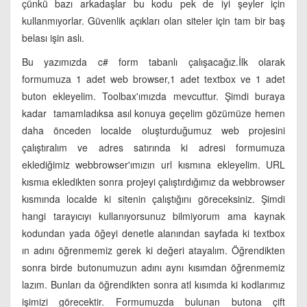
çünkü bazı arkadaşlar bu kodu pek de iyi şeyler için
kullanmıyorlar. Güvenlik açıkları olan siteler için tam bir baş
belası işin aslı.
Bu yazımızda c# form tabanlı çalışacağız.İlk olarak
formumuza 1 adet web browser,1 adet textbox ve 1 adet
buton ekleyelim. Toolbax'ımızda mevcuttur. Şimdi buraya
kadar tamamladıksa asıl konuya geçelim gözümüze hemen
daha önceden localde oluşturduğumuz web projesini
çalıştıralım ve adres satırında ki adresi formumuza
eklediğimiz webbrowser'ımızın url kısmına ekleyelim. URL
kısmıa ekledikten sonra projeyi çalıştırdığımız da webbrowser
kısmında localde ki sitenin çalıştığını göreceksiniz. Şimdi
hangi tarayıcıyı kullanıyorsunuz bilmiyorum ama kaynak
kodundan yada öğeyi denetle alanından sayfada ki textbox
ın adını öğrenmemiz gerek ki değeri atayalım. Öğrendikten
sonra birde butonumuzun adını aynı kısımdan öğrenmemiz
lazım. Bunları da öğrendikten sonra atl kısımda ki kodlarımız
işimizi görecektir. Formumuzda bulunan butona çift