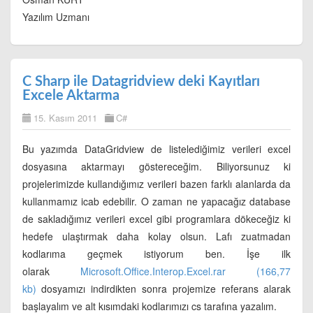
Yazılım Uzmanı
C Sharp ile Datagridview deki Kayıtları
Excele Aktarma
15. Kasım 2011
C#
Bu yazımda DataGridview de listelediğimiz verileri excel
dosyasına aktarmayı göstereceğim. Biliyorsunuz ki
projelerimizde kullandığımız verileri bazen farklı alanlarda da
kullanmamız icab edebilir. O zaman ne yapacağız database
de sakladığımız verileri excel gibi programlara dökeceğiz ki
hedefe ulaştırmak daha kolay olsun. Lafı zuatmadan
kodlarıma geçmek istiyorum ben. İşe ilk
olarak
Microsoft.Office.Interop.Excel.rar (166,77
kb)
dosyamızı indirdikten sonra projemize referans alarak
başlayalım ve alt kısımdaki kodlarımızı cs tarafına yazalım.