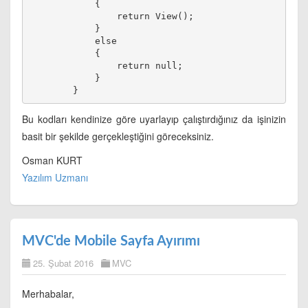
            {
                return View();
            }
            else
            {
                return null;
            }
Bu kodları kendinize göre uyarlayıp çalıştırdığınız da işinizin
basit bir şekilde gerçekleştiğini göreceksiniz.
Osman KURT
Yazılım Uzmanı
MVC'de Mobile Sayfa Ayırımı
25. Şubat 2016
MVC
Merhabalar,