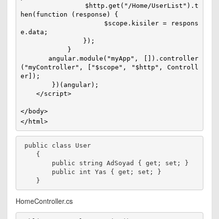
                $http.get("/Home/UserList").t
hen(function (response) {

                    $scope.kisiler = respons
e.data;

                });

            }

     angular.module("myApp", []).controller
("myController", ["$scope", "$http", Controll
er]);

        })(angular);

    </script>       

</body>

</html>
 public class User

    {

        public string AdSoyad { get; set; }

        public int Yas { get; set; }

HomeController.cs