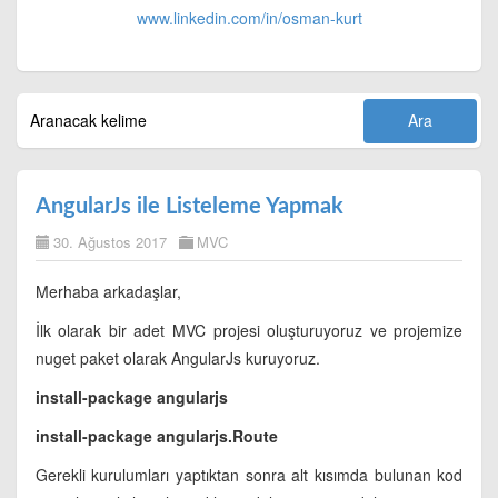
www.linkedin.com/in/
osman-kurt
AngularJs ile Listeleme Yapmak
30. Ağustos 2017
MVC
Merhaba arkadaşlar,
İlk olarak bir adet MVC projesi oluşturuyoruz ve projemize
nuget paket olarak AngularJs kuruyoruz.
install-package angularjs
install-package angularjs.Route
Gerekli kurulumları yaptıktan sonra alt kısımda bulunan kod