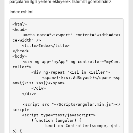
parçalarını ilgili yerlere ekleyerek listemizi görebilirsiniz.
Index.cshtml
<html>

<head>

    <meta name="viewport" content="width=devi
ce-width" />

    <title>Index</title>

</head>

<body>

    <div ng-app="myApp" ng-controller="myCont
roller">

        <div ng-repeat="kisi in kisiler">

            <span>{{kisi.AdSoyad}}</span> <sp
an>{{kisi.Yas}}</span>

        </div>

    </div>

    <script src="~/Scripts/angular.min.js"></
script>

    <script type="text/javascript">

        (function (angular) {

            function Controller($scope, $htt
p) {
