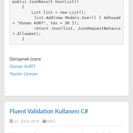
public JsonResult UserList()

    {

        List
 list = new List
();

        list.Add(new Models.User() { AdSoyad 
= "Osman KURT", Yas = 30 });

        return Json(list, JsonRequestBehavio
r.AllowGet);

Görüşmek üzere
Osman KURT
Yazılım Uzmanı
Fluent Validation Kullanımı C#
31. Ekim 2016
MVC