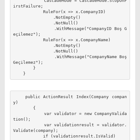
            CascadeMode = CascadeMode.StopOnF
irstFailure;
            RuleFor(x => x.CompanyID)
                .NotEmpty()
                .NotNull()
                .WithMessage("CompanyID Boş G
eçilemez");
            RuleFor(x => x.CompanyName)
                .NotEmpty()
                .NotNull()
                .WithMessage("CompanyName Boş 
Geçilemez");
        }
    public ActionResult Index(Company compan
y)
        {
            var validator = new CompanyValida
tion();
            var validationresult = validator.
Validate(company);
            if (validationresult.IsValid)