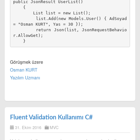
public JsonResult UserList()

    {

        List
 list = new List
();

        list.Add(new Models.User() { AdSoyad 
= "Osman KURT", Yas = 30 });

        return Json(list, JsonRequestBehavio
r.AllowGet);

Görüşmek üzere
Osman KURT
Yazılım Uzmanı
Fluent Validation Kullanımı C#
31. Ekim 2016
MVC