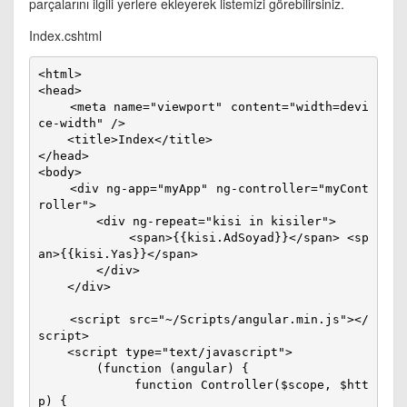
parçalarını ilgili yerlere ekleyerek listemizi görebilirsiniz.
Index.cshtml
<html>

<head>

    <meta name="viewport" content="width=devi
ce-width" />

    <title>Index</title>

</head>

<body>

    <div ng-app="myApp" ng-controller="myCont
roller">

        <div ng-repeat="kisi in kisiler">

            <span>{{kisi.AdSoyad}}</span> <sp
an>{{kisi.Yas}}</span>

        </div>

    </div>

    <script src="~/Scripts/angular.min.js"></
script>

    <script type="text/javascript">

        (function (angular) {

            function Controller($scope, $htt
p) {
