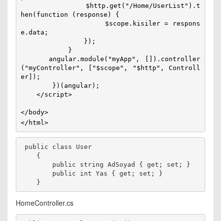
                $http.get("/Home/UserList").t
hen(function (response) {

                    $scope.kisiler = respons
e.data;

                });

            }

     angular.module("myApp", []).controller
("myController", ["$scope", "$http", Controll
er]);

        })(angular);

    </script>       

</body>

</html>
 public class User

    {

        public string AdSoyad { get; set; }

        public int Yas { get; set; }

HomeController.cs