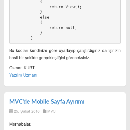
            {
                return View();
            }
            else
            {
                return null;
            }
Bu kodları kendinize göre uyarlayıp çalıştırdığınız da işinizin
basit bir şekilde gerçekleştiğini göreceksiniz.
Osman KURT
Yazılım Uzmanı
MVC'de Mobile Sayfa Ayırımı
25. Şubat 2016
MVC
Merhabalar,