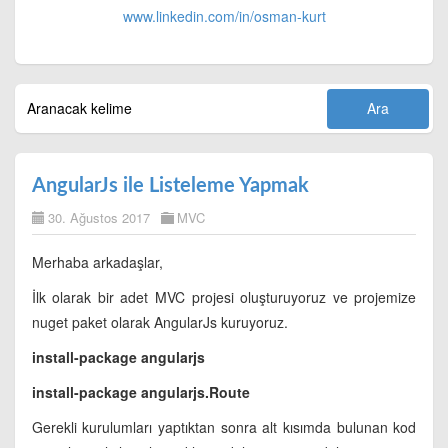
www.linkedin.com/in/
osman-kurt
AngularJs ile Listeleme Yapmak
30. Ağustos 2017
MVC
Merhaba arkadaşlar,
İlk olarak bir adet MVC projesi oluşturuyoruz ve projemize
nuget paket olarak AngularJs kuruyoruz.
install-package angularjs
install-package angularjs.Route
Gerekli kurulumları yaptıktan sonra alt kısımda bulunan kod