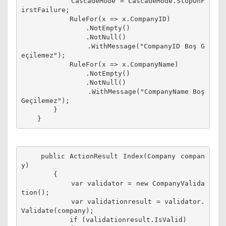
            CascadeMode = CascadeMode.StopOnF
irstFailure;
            RuleFor(x => x.CompanyID)
                .NotEmpty()
                .NotNull()
                .WithMessage("CompanyID Boş G
eçilemez");
            RuleFor(x => x.CompanyName)
                .NotEmpty()
                .NotNull()
                .WithMessage("CompanyName Boş 
Geçilemez");
        }
    public ActionResult Index(Company compan
y)
        {
            var validator = new CompanyValida
tion();
            var validationresult = validator.
Validate(company);
            if (validationresult.IsValid)