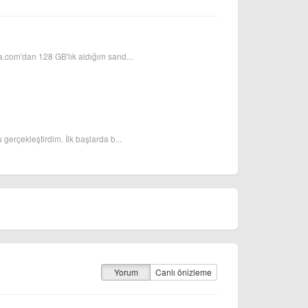
a.com'dan 128 GB'lık aldığım sand...
gerçekleştirdim. İlk başlarda b...
Yorum
Canlı önizleme