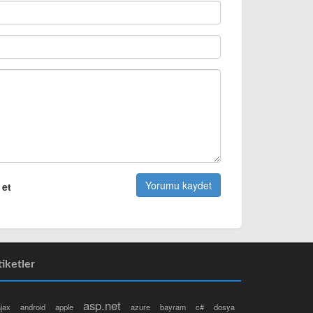
 et
tiketler
asp.net
jax
android
apple
azure
bayram
c#
dosya