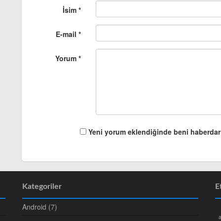
İsim *
E-mail *
Yorum *
Yeni yorum eklendiğinde beni haberdar
Kategoriler
E
Android (7)
a