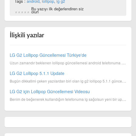
Tags :
android
,
lollipop
,
lg g2
Bu yazıyı ilk değerlendiren siz
olun
İlişkili yazılar
LG G2 Lollipop Güncellemesi Türkiye'de
Uzun zamandır beklenen lollipop güncellemesi android telefonuma gün için de geldi. Pc Suite üzerinde...
LG G2 Lollipop 5.1.1 Update
Bugün dikkatimi çeken yazılardan biri olan lg g2 lollipop 5.1.1 güncellemesinin gelecek olması. LG t...
LG G2 için Lollipop Güncellemesi Videosu
Benim de beğenerek kullandığım telefonuma lg sağolsun yeni bir update verecekmiş. G2 ile kötü imajın...