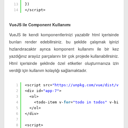
13
})
14
</script>
VueJS ile Component Kullanımı
VueJS ile kendi komponentlerinizi yazabilir html içerisinde
bunları render edebilirsiniz. bu şekilde çalışmak işinizi
hızlandıracaktır ayrıca komponent kullanımı ile bir kez
yazdığınız arayüz parçalarını bir çok projede kullanabilirsiniz.
Html içerisinde
şeklinde özel etiketler oluşturmanıza izin
verdiği için kullanım kolaylığı sağlamaktadır.
1
<script src=
"
https://unpkg.com/vue/dist/vue.j
2
<div id=
"app-7"
>
3
<ol>
4
<todo-item v-
for
=
"todo in todos"
v-bind:t
5
</ol>
6
</div>
7
8
<script>