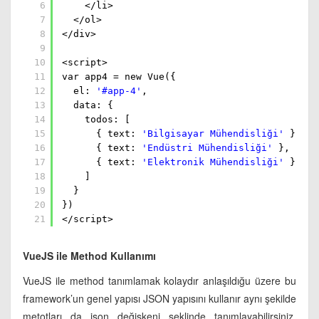
6
</li>
7
</ol>
8
</div>
9
10
<script>
11
var app4 = new Vue({
12
el:
'#app-4'
,
13
data: {
14
todos: [
15
{ text:
'Bilgisayar Mühendisliği'
},
16
{ text:
'Endüstri Mühendisliği'
},
17
{ text:
'Elektronik Mühendisliği'
}
18
]
19
}
20
})
21
</script>
VueJS ile Method Kullanımı
VueJS ile method tanımlamak kolaydır anlaşıldığu üzere bu
framework’un genel yapısı JSON yapısını kullanır aynı şekilde
metotları da json değişkeni şeklinde tanımlayabilirsiniz.