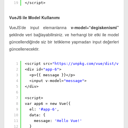
19
</script>
VueJS ile Model Kullanımı
VueJS’de input elemanlarına
v-model=“degiskenismi”
şeklinde veri bağlayabilirsiniz. ve herhangi bir etki ile model
güncellendiğinde siz bir tetikleme yapmadan input değerleri
güncellenecektir.
1
<script src=
"
https://unpkg.com/vue/dist/vue.j
2
<div id=
"app-6"
>
3
<p>{{ message }}</p>
4
<input v-model=
"message"
>
5
</div>
6
7
<script>
8
var app6 = new Vue({
9
el:
'#app-6'
,
10
data: {
11
message:
'Hello Vue!'
12
}