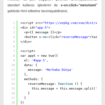
standart kullanıcı işlevlerini de
v-on:click=“metotismi”
şeklinde html etiketine tanımlayabilirsiniz.
1
<script src=
"
https://unpkg.com/vue/dist/vue.j
2
<div id=
"app-5"
>
3
<p>{{ message }}</p>
4
<button v-
on
:click=
"reverseMessage"
>Yazıyı 
5
</div>
6
7
<script>
8
var app5 = new Vue({
9
el:
'#app-5'
,
10
data: {
11
message:
'Merhaba Dünya'
12
},
13
methods: {
14
reverseMessage:
function
() {
15
this.message = this.message.split(
''
).r
16
}
17
}
18
})