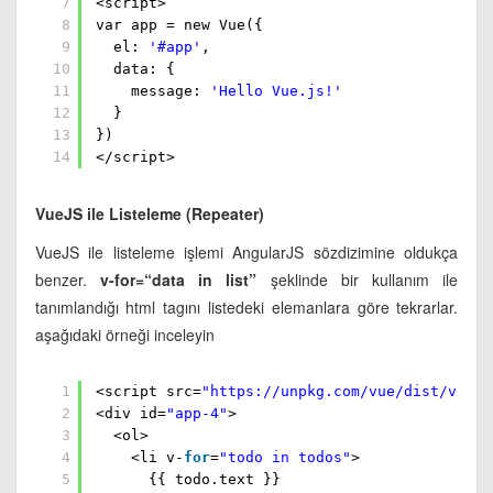
7
<script>
8
var app = new Vue({
9
el:
'#app'
,
10
data: {
11
message:
'Hello Vue.js!'
12
}
13
})
14
</script>
VueJS ile Listeleme (Repeater)
VueJS ile listeleme işlemi AngularJS sözdizimine oldukça
benzer.
v-for=“data in list”
şeklinde bir kullanım ile
tanımlandığı html tagını listedeki elemanlara göre tekrarlar.
aşağıdaki örneği inceleyin
1
<script src=
"
https://unpkg.com/vue/dist/vue.j
2
<div id=
"app-4"
>
3
<ol>
4
<li v-
for
=
"todo in todos"
>
5
{{ todo.text }}