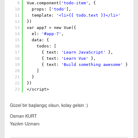
9
Vue.component(
'todo-item'
, {
10
props: [
'todo'
],
11
template:
'<li>{{ todo.text }}</li>'
12
})
13
var app7 = new Vue({
14
el:
'#app-7'
,
15
data: {
16
todos: [
17
{ text:
'Learn JavaScript'
},
18
{ text:
'Learn Vue'
},
19
{ text:
'Build something awesome'
}
20
]
21
}
22
})
23
</script>
Güzel bir başlangıç olsun, kolay gelsin :)
Osman KURT
Yazılım Uzmanı