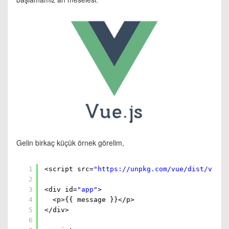
Gelin birkaç küçük örnek görelim,
1
<script src=
"
https://unpkg.com/vue/dist/vue.j
2
3
<div id=
"app"
>
4
<p>{{ message }}</p>
5
</div>
6