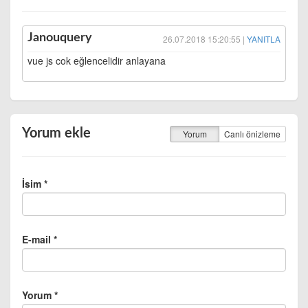
Janouquery
26.07.2018 15:20:55 |
YANITLA
vue js cok eğlencelidir anlayana
Yorum ekle
Yorum
Canlı önizleme
İsim *
E-mail *
Yorum *