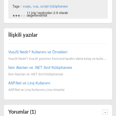
Tags :
vuejs
,
vue
,
script kütüphanesi
11 kişi tarafından 2.9 olarak
değerlendirildi
İlişkili yazılar
VueJS Nedir? Kullanımı ve Örnekleri
VueJS Nedir? VueJS yazılımın front-end tarafını daha kolay ve kullanışlı bir hale getirmek için gel...
İsim Alanları ve .NET Sınıf Kütüphanesi
İsim Alanları ve .NET Sınıf Kütüphanesi
ASP.Net ve Linq Kullanımı
ASP.Net ve Linq Kullanımı,Linq mimarisi
Yorumlar (1)
-