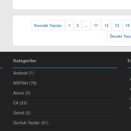
Sonraki Yazılar
1
2
...
11
12
13
14
Önceki Yazı
Kategoriler
E
Android (7)
a
ASP.Net (78)
e
Azure (3)
C# (23)
Genel (2)
Gunluk Yazilar (91)