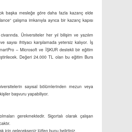
 birçok başka mesleğe göre daha fazla kazanç elde
elance“ çalışma imkanıyla ayrıca bir kazanç kapısı
ivarında. Üniversiteler her yıl bilişim ve yazılım
 sayısı ihtiyacı karşılamada yetersiz kalıyor. İş
n SmartPro – Microsoft ve İŞKUR destekli bir eğitim
ştirilecek. Değeri 24.000 TL olan bu eğitim Burs
iversitelerin sayısal bölümlerinden mezun veya
işiler başvuru yapabiliyor.
olmaları gerekmektedir. Sigortalı olarak çalışan
aktır.
k için gelecekseniz lütfen bunu belirtiniz.