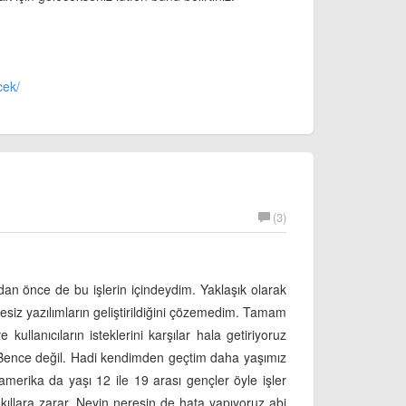
cek/
(3)
dan önce de bu işlerin içindeydim. Yaklaşık olarak
esiz yazılımların geliştirildiğini çözemedim. Tamam
kullanıcıların isteklerini karşılar hala getiriyoruz
? Bence değil. Hadi kendimden geçtim daha yaşımız
merika da yaşı 12 ile 19 arası gençler öyle işler
kıllara zarar. Neyin neresin de hata yapıyoruz abi