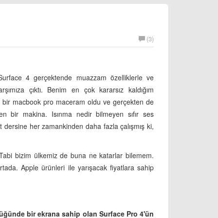
(3)
. Surface 4 gerçektende muazzam özelliklerle ve
şımıza çıktı. Benim en çok kararsız kaldığım
alık bir macbook pro maceram oldu ve gerçekten de
n bir makina. Isınma nedir bilmeyen sıfır ses
ft dersine her zamankinden daha fazla çalışmış ki,
i. Tabi bizim ülkemiz de buna ne katarlar bilemem.
ada. Apple ürünleri ile yarışacak fiyatlara sahip
üğünde bir ekrana sahip olan Surface Pro 4'ün