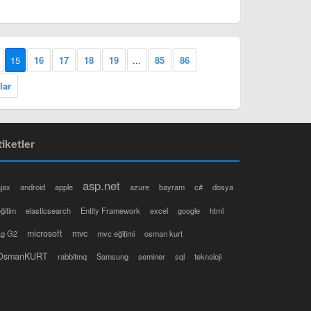
15
16
17
18
19
...
85
86
lar
tiketler
asp.net
jax
android
apple
azure
bayram
c#
dosya
ğitim
elasticsearch
Entity Framework
excel
google
html
microsoft
mvc
Lg G2
mvc eğitimi
osman kurt
OsmanKURT
rabbitmq
Samsung
seminer
sql
teknoloji