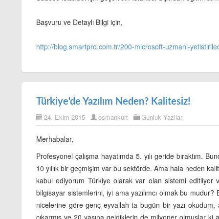
Başvuru ve Detaylı Bilgi için,
http://blog.smartpro.com.tr/200-microsoft-uzmani-yetistirile
Türkiye'de Yazılım Neden? Kalitesiz!
24. Ekim 2015
osmankurt
Gunluk Yazilar
Merhabalar,
Profesyonel çalışma hayatımda 5. yılı geride bıraktım. Bun
10 yıllık bir geçmişim var bu sektörde. Ama hala neden kalit
kabul ediyorum Türkiye olarak var olan sistemi editliyor ve 
bilgisayar sistemlerini, iyi ama yazılımcı olmak bu mudur
nicelerine göre genç eyvallah ta bugün bir yazı okudum, a
çıkarmış ve 20 yaşına geldiklerin de milyoner olmuşlar ki a