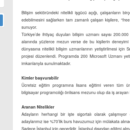
Bilişim sektöründeki nitelikli işgücü açığı, çalışanların
edebilmesini sağlarken tam zamanlı çalışan kişilere, “fre
sunuyor.
Türkiye’de ihtiyaç duyulan bilişim uzmanı sayısı 200.000 c
alanında yüzlerce mezun verse de bu kişilerin deneyimi ve
dünyasına nitelikli bilişim uzmanlarının yetiştirilmesi içi
projesi düzenlendi. Programda 200 Microsoft Uzmanı yeti
imkanlarıyla sunulmaktadır.
Kimler başvurabilir
Ücretsiz eğitim programına lisans eğitimi veren tüm ün
bilgisayar programcılığı önlisans mezunu olup da iş arayan k
Aranan Nitelikler
Adayların herhangi bir işte sigortalı olarak çalışmıyor 
adaylarımız ise %70’lik burs havuzumuz için mülakata alınac
Sadece İstanbul için geçerlidir. İstanbul dışından eğitmi alma