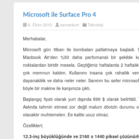
Microsoft ile Surface Pro 4
6. Ekim 2015
osmankurt
Teknoloji
Merhabalar,
Microsoft gün itibarı ile bombaları patlatmaya başladı
Macbook Air'den %50 daha perfomanslı bir şekilde kar
noktalardan biridir mesela. Geçtiğimiz haftalarda 2 haft
çok memnun kaldım. Kullanımı insana çok rahatlık vere
dayanaklılık ve daha neler neler. Sanırım bu sefer microso
böyle bir makine ile karşımıza çıktı.
Başlangıç fiyatı olarak yurt dışında 899 $ olarak belirtild
Aslında tahmin etmesi zor değil malum dövizin durumu ort
olacaktır muhtemelen. Ee kalite ucuz olmaz.
Özellikleri;
12.3-inç büyüklüğünde ve 2160 x 1440 piksel çözünürl