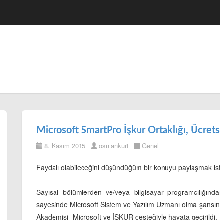
Microsoft SmartPro İşkur Ortaklığı, Ücrets
8. Kasım 2015
osmankurt
Genel
Faydalı olabileceğini düşündüğüm bir konuyu paylaşmak istt
Sayısal bölümlerden ve/veya bilgisayar programcılığın
sayesinde Microsoft Sistem ve Yazılım Uzmanı olma şansına
Akademisi -Microsoft ve İŞKUR desteğiyle hayata geçirildi.