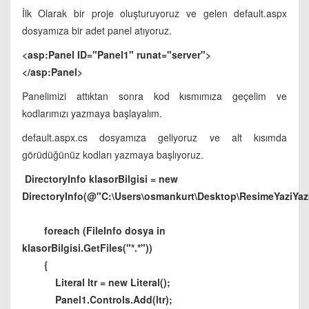
İlk Olarak bir proje oluşturuyoruz ve gelen default.aspx
dosyamıza bir adet panel atıyoruz.
<asp:Panel ID="Panel1" runat="server">
</asp:Panel>
Panelimizi attıktan sonra kod kısmımıza geçelim ve
kodlarımızı yazmaya başlayalım.
default.aspx.cs dosyamıza geliyoruz ve alt kısımda
görüdüğünüz kodları yazmaya başlıyoruz.
DirectoryInfo klasorBilgisi = new
DirectoryInfo(@"C:\Users\osmankurt\Desktop\ResimeYaziYaz
foreach (FileInfo dosya in
klasorBilgisi.GetFiles("*.*"))
{
Literal ltr = new Literal();
Panel1.Controls.Add(ltr);