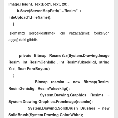
Image.Height, TextBox1.Text, 20);
b.Save(Server.MapPath("~/Resim/" +
FileUpload1.FileName));
}
İşlemimizi gerçekleştirmek için yazacağımız fonksiyon
aşşağıdaki gibidir.
private Bitmap ResmeYaz(System.Drawing.Image
Resim, int ResimGenisligi, int ResimYuksekligi, string
Yazi, float FontBoyutu)
{
Bitmap resmim = new Bitmap(Resim,
ResimGenisligi, ResimYuksekligi);
System.Drawing.Graphics Resims =
System.Drawing.Graphics.FromImage(resmim);
System.Drawing.SolidBrush Brushes = new
SolidBrush(System.Drawing.Color.White);