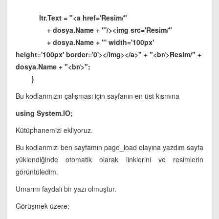
ltr.Text = "<a href='Resim/"
+ dosya.Name + "'/><img src='Resim/"
+ dosya.Name + "' width='100px'
height='100px' border='0'></img></a>" + "<br/>Resim/" +
dosya.Name + "<br/>";
}
Bu kodlarımızın çalışması için sayfanın en üst kısmına
using System.IO;
Kütüphanemizi ekliyoruz.
Bu kodlarımızı ben sayfamın page_load olayına yazdım sayfa
yüklendiğinde otomatik olarak linklerini ve resimlerin
görüntüledim.
Umarım faydalı bir yazı olmuştur.
Görüşmek üzere;