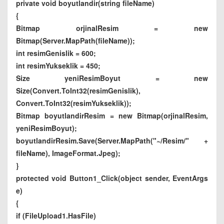
private void boyutlandir(string fileName)
{
Bitmap orjinalResim = new
Bitmap(Server.MapPath(fileName));
int resimGenislik = 600;
int resimYukseklik = 450;
Size yeniResimBoyut = new
Size(Convert.ToInt32(resimGenislik),
Convert.ToInt32(resimYukseklik));
Bitmap boyutlandirResim = new Bitmap(orjinalResim,
yeniResimBoyut);
boyutlandirResim.Save(Server.MapPath("~/Resim/" +
fileName), ImageFormat.Jpeg);
}
protected void Button1_Click(object sender, EventArgs
e)
{
if (FileUpload1.HasFile)