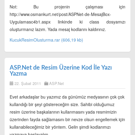
Not: Bu projenin çalışması için
http://www.osmankurt.net/post/ASPNet-de-MesajBox-
Uygulamasc4b1.aspx linkinde ki class dosyamızı
oluşturmanız lazım. Yada mesaj kodlarını kaldırınız.
KucukResimOlusturma.rar (606,19 kb)
ASP.Net de Resim Üzerine Kod İle Yazı
Yazma
22. Şubat 2011
ASP.Net
Evet arkadaşlar bu yazımız da günümüz medyasının çok çok
kullandığı bir şeyi göstereceğim size. Sahibi olduğumuz
resim üzerine başkalarının kullanmasını yada resmimizin
üzerinden fayda sağlamasını bir nevze olsun engellemek için
kullanabileceğimiz bir yöntem. Gelin şimdi kodlarımızı
yazmaya başlayalım.