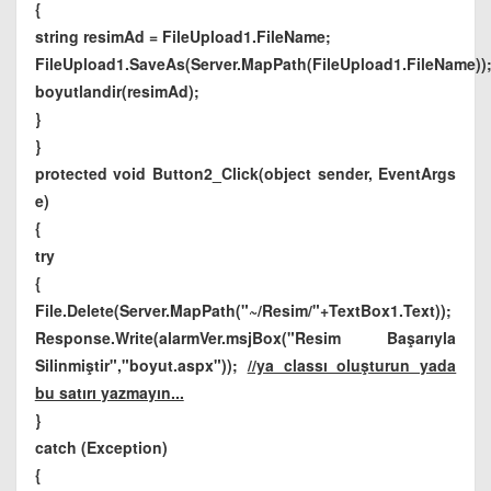
{
string resimAd = FileUpload1.FileName;
FileUpload1.SaveAs(Server.MapPath(FileUpload1.FileName))
boyutlandir(resimAd);
}
}
protected void Button2_Click(object sender, EventArgs
e)
{
try
{
File.Delete(Server.MapPath("~/Resim/"+TextBox1.Text));
Response.Write(alarmVer.msjBox("Resim Başarıyla
Silinmiştir","boyut.aspx"));
//ya classı oluşturun yada
bu satırı yazmayın...
}
catch (Exception)
{