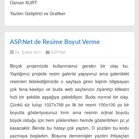
Osman KURT
Yazılım Geliştirici ve Grafiker
ASP.Net de Resime Boyut Verme
24. Şubat 2011
ASP.Net
Birçok projemizde kullanmamız gerekn bir olay bu.
Yaptığımız projede resim galerisi yapıyoruz ama galerideki
resimleri listelediğimizde o sayfaya giren kişinin bilgisayarı
çok fena kasılıyo ve buda web sayfanızın ziyaretçi kitlesini
hızlı bir şekilde aşşağıya çekebiliyor. Buda normal bir olay.
Çünkü siz tutup 1027x768 px lik bir resmi 100x100 px bir
boyutta gösteriyosunuz tmm ama resmin orjinal boyutu
büyük olduğu için hem yüklenirken hemde gösterilirken pc yi
kasacaktır. Bende bu hatayı çok yaptım. O yüzden bu kodu
yazmaya başladım. Boşuna dememişler yazılım ihtiyaçtan