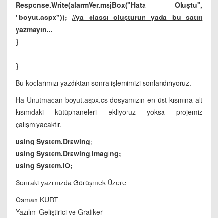
Response.Write(alarmVer.msjBox("Hata Oluştu",
"boyut.aspx"));
//ya classı oluşturun yada bu satırı
yazmayın...
}
}
Bu kodlarımızı yazdıktan sonra işlemimizi sonlandırıyoruz.
Ha Unutmadan boyut.aspx.cs dosyamızın en üst kısmına alt
kısımdaki kütüphaneleri ekliyoruz yoksa projemiz
çalışmıyacaktır.
using System.Drawing;
using System.Drawing.Imaging;
using System.IO;
Sonraki yazımızda Görüşmek Üzere;
Osman KURT
Yazılım Geliştirici ve Grafiker