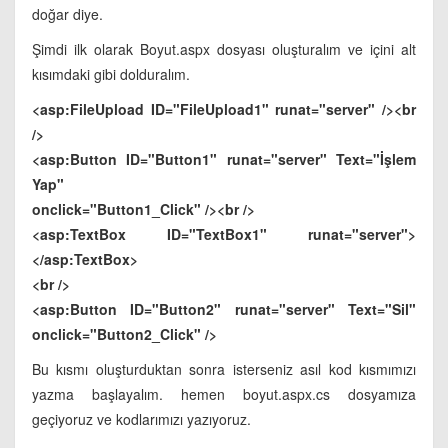
doğar diye.
Şimdi ilk olarak Boyut.aspx dosyası oluşturalım ve içini alt
kısımdaki gibi dolduralım.
<asp:FileUpload ID="FileUpload1" runat="server" /><br
/>
<asp:Button ID="Button1" runat="server" Text="İşlem
Yap"
onclick="Button1_Click" /><br />
<asp:TextBox ID="TextBox1" runat="server">
</asp:TextBox>
<br />
<asp:Button ID="Button2" runat="server" Text="Sil"
onclick="Button2_Click" />
Bu kısmı oluşturduktan sonra isterseniz asıl kod kısmımızı
yazma başlayalım. hemen boyut.aspx.cs dosyamıza
geçiyoruz ve kodlarımızı yazıyoruz.