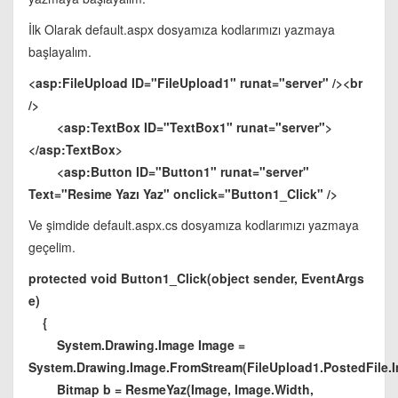
İlk Olarak default.aspx dosyamıza kodlarımızı yazmaya
başlayalım.
<asp:FileUpload ID="FileUpload1" runat="server" /><br
/>
<asp:TextBox ID="TextBox1" runat="server">
</asp:TextBox>
<asp:Button ID="Button1" runat="server"
Text="Resime Yazı Yaz" onclick="Button1_Click" />
Ve şimdide default.aspx.cs dosyamıza kodlarımızı yazmaya
geçelim.
protected void Button1_Click(object sender, EventArgs
e)
{
System.Drawing.Image Image =
System.Drawing.Image.FromStream(FileUpload1.PostedFile.I
Bitmap b = ResmeYaz(Image, Image.Width,