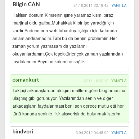
Bilgin CAN
31.10.2011 22:19:42 |
YANITLA
Haklısın dostum.Kimsenin işine yaramaz kısmı biraz
marjinal oldu galiba.Muhakkak ki bir işe yaradığı için
vardır.Sadece ben web tabanlı çalıştığım için kafamda
anlamlandıramadım.Tabi bu da benim problemim.Her
zaman yorum yazmasam da yazılarını
okuyanlardanım.Çok teşekkürler,çok zaman yazılarından
faydalandım.Beynine,kalemine sağlık.
osmankurt
1.11.2011 16:32:10 |
YANITLA
Takipçi arkadaşlardan aldığım maillere göre blog amacına
ulaşmış gibi görünüyor. Yazılarımdan senin ve diğer
arkadaşların faydalanması beni son derece mutlu etti her
türlü konuda seninle fikir alışverişinde bulunmak isterim.
bindvori
3.04.2012 04:48:02 |
YANITLA