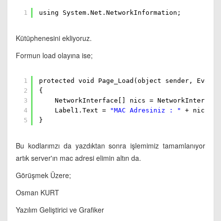
1
using System.Net.NetworkInformation;
Kütüphenesini ekliyoruz.
Formun load olayına ise;
1
protected void Page_Load(object sender, EventA
2
{
3
NetworkInterface[] nics = NetworkInterface
4
Label1.Text =
"MAC Adresiniz : "
+ nics[0]
5
}
Bu kodlarımzı da yazdıktan sonra işlemimiz tamamlanıyor
artık server'ın mac adresi elimin altın da.
Görüşmek Üzere;
Osman KURT
Yazılım Geliştirici ve Grafiker