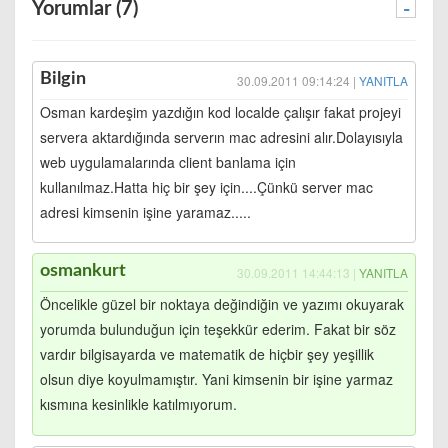
Yorumlar (7)
-
Bilgin
30.09.2011 09:14:24 |
YANITLA
Osman kardeşim yazdığın kod localde çalışır fakat projeyi
servera aktardığında serverın mac adresini alır.Dolayısıyla
web uygulamalarında client banlama için
kullanılmaz.Hatta hiç bir şey için....Çünkü server mac
adresi kimsenin işine yaramaz.....
osmankurt
30.09.2011 14:44:13 |
YANITLA
Öncelikle güzel bir noktaya değindiğin ve yazımı okuyarak
yorumda bulunduğun için teşekkür ederim. Fakat bir söz
vardır bilgisayarda ve matematik de hiçbir şey yeşillik
olsun diye koyulmamıştır. Yani kimsenin bir işine yarmaz
kısmına kesinlikle katılmıyorum.