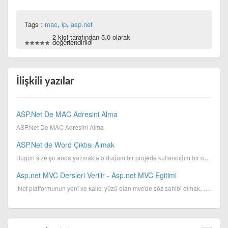
Tags :
mac
,
ip
,
asp.net
2 kişi tarafından 5.0 olarak
değerlendirildi
İlişkili yazılar
ASP.Net De MAC Adresini Alma
ASP.Net De MAC Adresini Alma
ASP.Net de Word Çıktısı Almak
Bugün size şu anda yazmakta olduğum bir projede kullandığım bir olayı anlatacağım. veritabanın da sa...
Asp.net MVC Dersleri Verilir - Asp.net MVC Egitimi
.Net platformunun yeni ve kalıcı yüzü olan mvc'de söz sahibi olmak, piyasaya kaliteli hizmet vermek ...