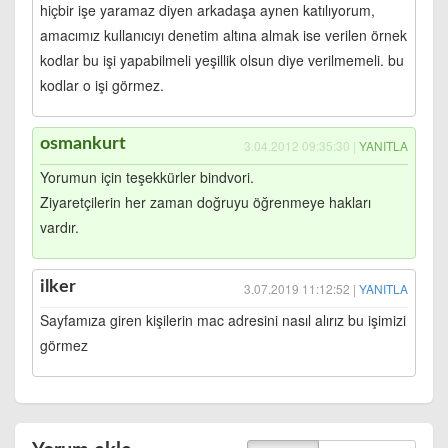
hiçbir işe yaramaz diyen arkadaşa aynen katılıyorum,
amacımız kullanıcıyı denetim altına almak ise verilen örnek
kodlar bu işi yapabilmeli yeşillik olsun diye verilmemeli. bu
kodlar o işi görmez.
osmankurt
3.04.2012 09:35:30 |
YANITLA
Yorumun için teşekkürler bindvori.
Ziyaretçilerin her zaman doğruyu öğrenmeye hakları
vardır.
ilker
3.07.2019 11:12:52 |
YANITLA
Sayfamıza giren kişilerin mac adresini nasıl alırız bu işimizi
görmez